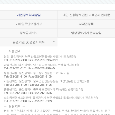
개인정보처리방침
개인(신용)정보관련 고객권리 안내문
이메일무단수집거부
저작권정책
정보공개제도
영상정보기기 관리방침
유관기관 및 관련사이트
지점안내
본점 : 울산광역시 북구 산업로 915, 울산경제일자리진흥원 3층
Tel : 052-289-2300 Fax : 052-289-8964,8970
남울산지점 : 울산광역시 남구 중앙로196, 하나은행 울산지점 3층
Tel : 052-283-0101 Fax : 052-266-7994~5
동울산지점 : 울산광역시 동구 방어진순환도로 1145, 3층
Tel : 052-281-8100 Fax : 052-281-8105
서울산지점 : 울산광역시 울주군 언양읍 동문길 58, 경남은행 언양지점 2층
Tel : 052-285-8100 Fax : 052-285-8105
중울산지점 : 울산광역시 중구 새즈믄해거리 28, 농협성남동지점 3층
Tel : 052-212-0013 Fax : 052-212-8686
소상공인행복드림센터 : 울산광역시 북구 산업로 915, 울산경제일자리진흥원 4층
Tel : 052-283-8390 Fax : 052-283-8399
담당지역
본점 : 북구 / 남울산지점 : 남구, 남울주군 - 온양읍, 온산읍, 청량면, 서생면 / 동울산지점 : 동구