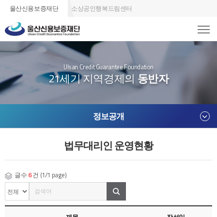
울산신용보증재단
소상공인행복드림센터
Ulsan Credit Guarantee Foundation
21세기 지역경제의
동반자
정보공개
법무대리인 운영현황
글수
6
건 (1/1 page)