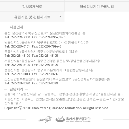
정보공개제도
영상정보기기 관리방침
유관기관 및 관련사이트
지점안내
본점 : 울산광역시 북구 산업로 915, 울산경제일자리진흥원 3층
Tel : 052-289-2300 Fax : 052-289-8964,8970
남울산지점 : 울산광역시 남구 중앙로196, 하나은행 울산지점 3층
Tel : 052-283-0101 Fax : 052-266-7994~5
동울산지점 : 울산광역시 동구 방어진순환도로 1145, 3층
Tel : 052-281-8100 Fax : 052-281-8105
서울산지점 : 울산광역시 울주군 언양읍 동문길 58, 경남은행 언양지점 2층
Tel : 052-285-8100 Fax : 052-285-8105
중울산지점 : 울산광역시 중구 새즈믄해거리 28, 농협성남동지점 3층
Tel : 052-212-0013 Fax : 052-212-8686
소상공인행복드림센터 : 울산광역시 북구 산업로 915, 울산경제일자리진흥원 4층
Tel : 052-283-8390 Fax : 052-283-8399
담당지역
본점 : 북구 / 남울산지점 : 남구, 남울주군 - 온양읍, 온산읍, 청량면, 서생면 / 동울산지점 : 동구
서울산지점 : 서울주군 - 언양읍, 범서읍, 웅촌면, 삼남면, 삼동면, 상북면, 두동면, 두서면 / 중울
산지점 : 중구
Copyrightⓒ2018 Ulsan credit guarantee foundation. All right reserved.