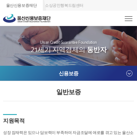
울산신용보증재단
소상공인행복드림센터
Ulsan Credit Guarantee Foundation
21세기 지역경제의
동반자
신용보증
일반보증
지원목적
성장 잠재력은 있으나 담보력이 부족하여 자금조달에 애로를 겪고 있는 울산소