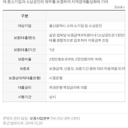
재 중소기업과 소상공인의 채무를 보증하여 지역경제활성화에 기여
구분
대상기업
울산광역시 소재 소기업 및 소상공인
같은 업체당 보증금액 8억원이내 (소상공인은 5천만원 
보증(대출)한도
태를 종합적으로 검토하여 지원금액 조정
보증(대출)기간
1년
보증비율
2천만원초과 85%, 2천만원이하 100%
보증료
보증금액, 신용도, 보증기간 등에 따라 차등적용 (0.5% ~ 2
보증상대처(대출은행)
시중은행
대출금리
채권은행 책정금리에 의함
시행기간
상시
콘텐츠 관리 담당 :
보증사업본부
(Tel. 052-289-2300)
최근 업데이트 : 2018.12.20