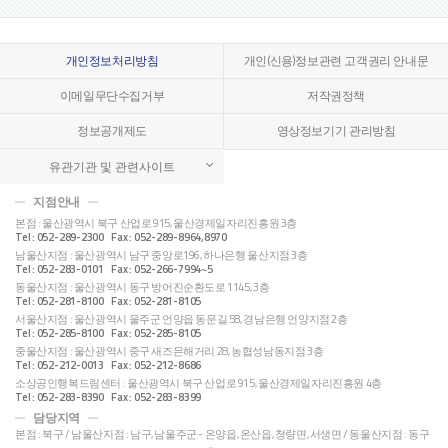
개인정보처리방침
개인(신용)정보관련 고객권리 안내문
이메일무단수집거부
저작권정책
정보공개제도
영상정보기기 관리방침
유관기관 및 관련사이트
지점안내
본점 : 울산광역시 북구 산업로 915, 울산경제일자리진흥원 3층
Tel : 052-289-2300 Fax : 052-289-8964,8970
남울산지점 : 울산광역시 남구 중앙로196, 하나은행 울산지점 3층
Tel : 052-283-0101 Fax : 052-266-7994~5
동울산지점 : 울산광역시 동구 방어진순환도로 1145, 3층
Tel : 052-281-8100 Fax : 052-281-8105
서울산지점 : 울산광역시 울주군 언양읍 동문길 58, 경남은행 언양지점 2층
Tel : 052-285-8100 Fax : 052-285-8105
중울산지점 : 울산광역시 중구 새즈믄해거리 28, 농협성남동지점 3층
Tel : 052-212-0013 Fax : 052-212-8686
소상공인행복드림센터 : 울산광역시 북구 산업로 915, 울산경제일자리진흥원 4층
Tel : 052-283-8390 Fax : 052-283-8399
담당지역
본점 : 북구 / 남울산지점 : 남구, 남울주군 - 온양읍, 온산읍, 청량면, 서생면 / 동울산지점 : 동구