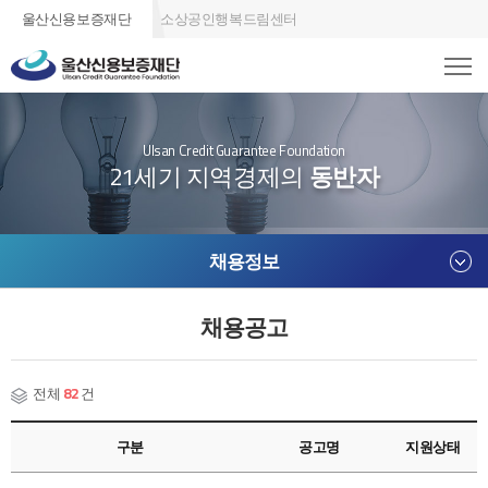
울산신용보증재단
소상공인행복드림센터
Ulsan Credit Guarantee Foundation
21세기 지역경제의
동반자
채용정보
채용공고
전체
82
건
구분
공고명
지원상태