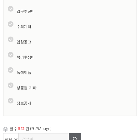
업무추진비
수의계약
입찰공고
복리후생비
녹색제품
상품권, 기타
정보공개
글수
512
건 (50/52 page)