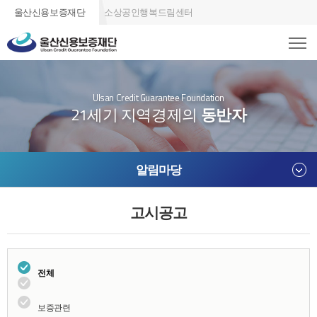
울산신용보증재단
소상공인행복드림센터
Ulsan Credit Guarantee Foundation
21세기 지역경제의
동반자
알림마당
고시공고
전체
보증관련