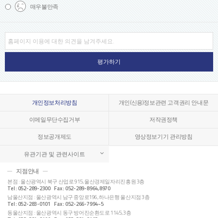
매우
불만족
개인정보처리방침
개인(신용)정보관련 고객권리 안내문
이메일무단수집거부
저작권정책
정보공개제도
영상정보기기 관리방침
유관기관 및 관련사이트
지점안내
본점 : 울산광역시 북구 산업로 915, 울산경제일자리진흥원 3층
Tel : 052-289-2300 Fax : 052-289-8964,8970
남울산지점 : 울산광역시 남구 중앙로196, 하나은행 울산지점 3층
Tel : 052-283-0101 Fax : 052-266-7994~5
동울산지점 : 울산광역시 동구 방어진순환도로 1145, 3층