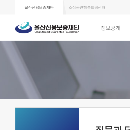
울산신용보증재단
소상공인행복드림센터
정보공개
질문과 