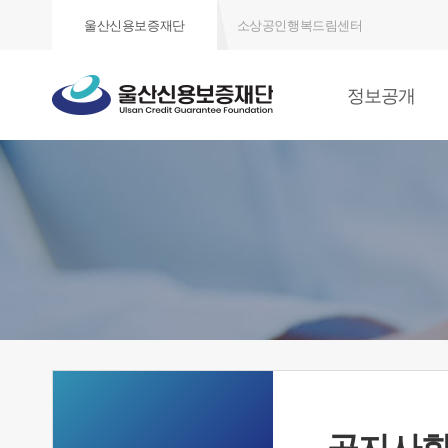
울산신용보증재단
소상공인행복드림센터
정보공개
공지사