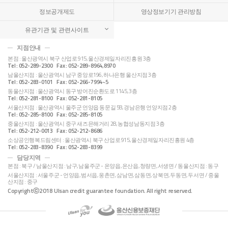
정보공개제도
영상정보기기 관리방침
유관기관 및 관련사이트
지점안내
본점 : 울산광역시 북구 산업로 915, 울산경제일자리진흥원 3층
Tel : 052-289-2300 Fax : 052-289-8964,8970
남울산지점 : 울산광역시 남구 중앙로196, 하나은행 울산지점 3층
Tel : 052-283-0101 Fax : 052-266-7994~5
동울산지점 : 울산광역시 동구 방어진순환도로 1145, 3층
Tel : 052-281-8100 Fax : 052-281-8105
서울산지점 : 울산광역시 울주군 언양읍 동문길 58, 경남은행 언양지점 2층
Tel : 052-285-8100 Fax : 052-285-8105
중울산지점 : 울산광역시 중구 새즈믄해거리 28, 농협성남동지점 3층
Tel : 052-212-0013 Fax : 052-212-8686
소상공인행복드림센터 : 울산광역시 북구 산업로 915, 울산경제일자리진흥원 4층
Tel : 052-283-8390 Fax : 052-283-8399
담당지역
본점 : 북구 / 남울산지점 : 남구, 남울주군 - 온양읍, 온산읍, 청량면, 서생면 / 동울산지점 : 동구
서울산지점 : 서울주군 - 언양읍, 범서읍, 웅촌면, 삼남면, 삼동면, 상북면, 두동면, 두서면 / 중울
산지점 : 중구
Copyrightⓒ2018 Ulsan credit guarantee foundation. All right reserved.