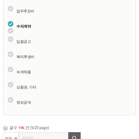
업무추진비
수의계약
입찰공고
복리후생비
녹색제품
상품권, 기타
정보공개
글수
194
건 (5/20 page)