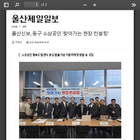
of 2
Toggle
Find
Zoom
Zoom
Too
Sidebar
Out
In
HOME
경제

울산신보, 동구 소상공인 ‘찾아가는 현장 컨설팅’
 이정민
 승인 2026.04.09 20:57
|


소상공인 행복드림센터 중심 법률·자금지원·마케팅 방법 등 상담