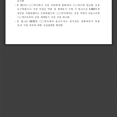
요구함
- 
3. 
20.(
목
) 
○○
약국에서 
사칭 
직원에게 
통화하여 
○○
특수에 
입금할 
것
을 
요구하였으나 
사칭 
직원은 
약품 
및 
제세동기 
수령 
시 
현금으로 
3,000
만원
상당을 
지불하겠다고 
주장하였으며
, 
○○
약국에서는 
사칭 
직원이 
의심스러
워 
○○
특수로부터 
심장 
제세동기 
주문 
건을 
취소함
- 
3. 
21.(
금
) 
09:00
경 
○○
약국에서 
울산구치소 
복지과로 
전화하면서 
약품 
등
의 
구입 
여부에 
대한 
사실관계를 
확인함