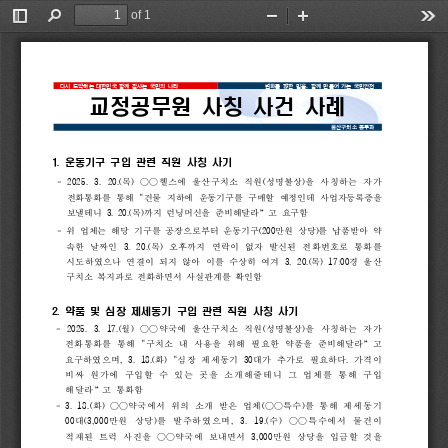
of 1
Toggle
Find
Zoom
Zoom
Too
Sidebar
Out
In
다시 
도약하는 
대한민국 
함께 
잘사는 
국민의 
나라
변화를 
향한 
믿음
, 
함께 
만들어 
가는 
국민안전
교정공무원 
사칭 
사건 
사례
울산구치소 
총무과
1.
운동기구 
구입 
관련 
직원 
사칭 
사기
- 
2025. 
3. 
20.(
목
) 
○○
헬스에 
울산구치소 
직원
(
성명불상
)
을 
사칭하는 
자가 
전화
통화를 
통해 
"
건물 
지하에 
운동기구를 
구매할 
예정인데 
사업자등록증을
보낼테니 
3. 
20.(
목
)
까지 
런닝머신을 
준비해달라
”
고 
요구함
- 
위 
업체는 
해당 
기구를 
공장으로부터 
운동기구
(200
만원 
상당
)
를 
납품받아 
약
속한 
날짜인 
3. 
20.(
목
) 
오후까지 
연락이 
없자 
발신된 
전화번호로 
통화를 
시도하
였으나 
연결이 
되지 
않아 
이를 
수상히 
여겨 
3. 
20.(
목
) 
17:00
경 
울산
구치
소 
복지과로 
전화하면서 
사실관계를 
확인함
2.
약품 
및 
심장 
제세동기 
구입 
관련 
직원 
사칭 
사기
- 
2025. 
3. 
17.(
월
) 
○○
약국에 
울산구치소 
직원
(
성명불상
)
을 
사칭하는 
자가 
전화
통화를 
통해 
"
구치소 
내 
사용을 
위해 
필요한 
약품을 
준비해달라
”
고 
요구
하였으며
, 
3. 
18.(
화
) 
"
심장 
제세동기 
30
대가 
추가로 
필요하다
. 
가격이 
비싸
원가에 
구입할 
수 
있는 
곳을 
소개해줄테니 
그 
업체를 
통해 
구입
해달
라
”
고 
통화
함
- 
3
. 
18.(
화
) 
○○
약국에서 
위의 
소개 
받은 
업체
(
○○
특수
)
를 
통해 
제세
동기
00
대
(3,000
만원 
상당
)
를 
발주하였으며
, 
3. 
19.(
수
) 
○○
특수에서 
물건
이 
적재
된 
트럭 
사진을 
○○
약국에 
보내면서 
3,000
만원 
상당을 
입금
할 
것을