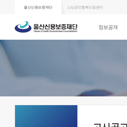
울산신용보증재단
소상공인행복드림센터
정보공개
고시공