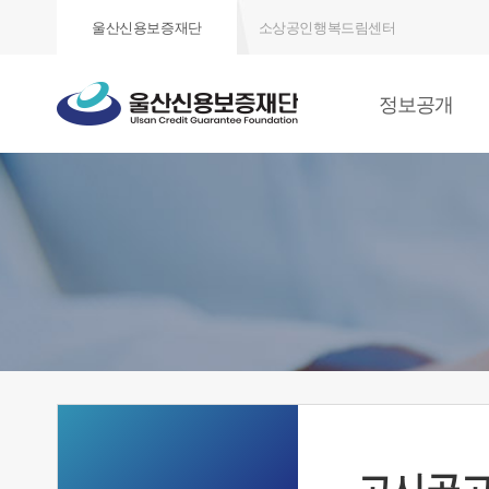
울산신용보증재단
소상공인행복드림센터
정보공개
고시공