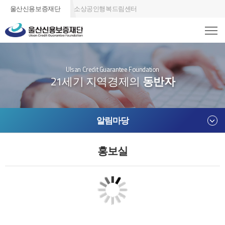
울산신용보증재단
소상공인행복드림센터
Ulsan Credit Guarantee Foundation
21세기 지역경제의
동반자
알림마당
홍보실