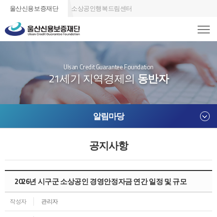
울산신용보증재단
소상공인행복드림센터
Ulsan Credit Guarantee Foundation
21세기 지역경제의
동반자
알림마당
공지사항
2026년 시구군 소상공인 경영안정자금 연간 일정 및 규모
작성자
관리자