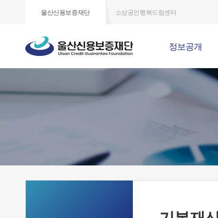
울산신용보증재단
소상공인행복드림센터
정보공개
기본재산