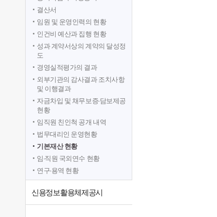
결산서
임원 및 운영인력의 현황
인건비 예산과 집행 현황
성과 계약서상의 계약의 달성정
도
경영실적평가의 결과
외부기관의 감사결과 조치사항
및 이행결과
자금차입 및 채무보증·담보제공
현황
임직원 친인척 공개 내역
법무대리인 운영현황
기본재산 현황
임·직원 국외연수 현황
연구·용역 현황
신용정보활용체제공시