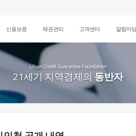
신용보증
채권관리
고객센터
알림마
Ulsan Credit Guarantee Foundation
21세기 지역경제의
동반자
친인척 공개 내역