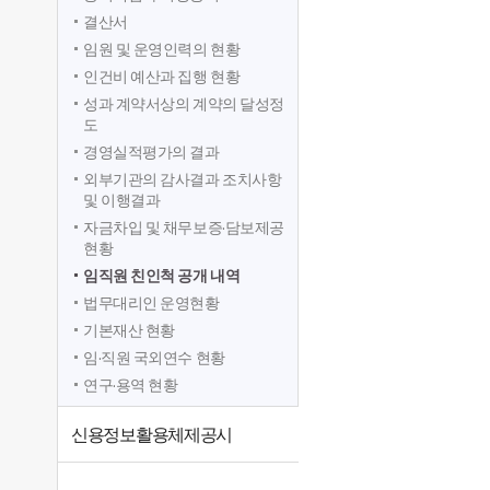
결산서
임원 및 운영인력의 현황
인건비 예산과 집행 현황
성과 계약서상의 계약의 달성정
도
경영실적평가의 결과
외부기관의 감사결과 조치사항
및 이행결과
자금차입 및 채무보증·담보제공
현황
임직원 친인척 공개 내역
법무대리인 운영현황
기본재산 현황
임·직원 국외연수 현황
연구·용역 현황
신용정보활용체제공시