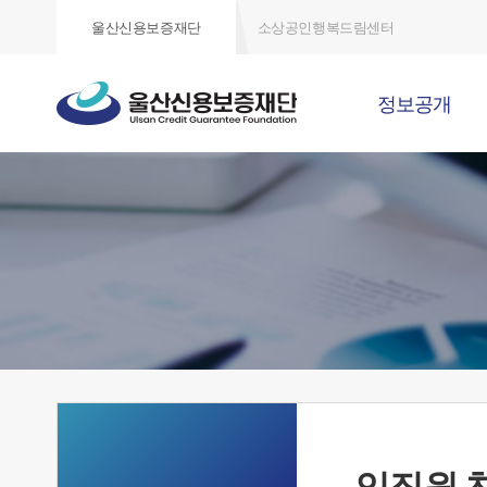
울산신용보증재단
소상공인행복드림센터
정보공개
임직원 