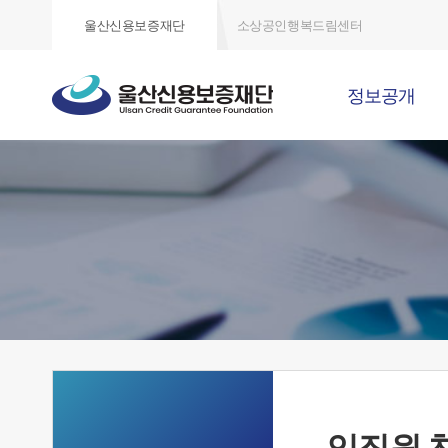
울산신용보증재단
소상공인행복드림센터
정보공개
임직원 