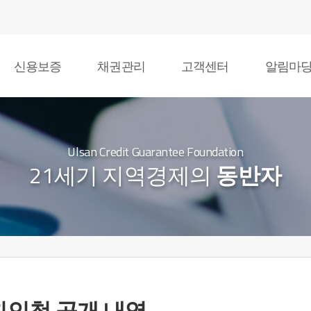
신용보증
채권관리
고객센터
알림마
Ulsan Credit Guarantee Foundation
21세기 지역경제의
동반자
친인척 공개 내역