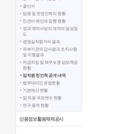
결산서
임원 및 운영인력의 현황
인건비 예산과 집행 현황
성과 계약서상의 계약의 달성정
도
경영실적평가의 결과
외부기관의 감사결과 조치사항
및 이행결과
자금차입 및 채무보증·담보제공
현황
임직원 친인척 공개 내역
법무대리인 운영현황
기본재산 현황
임·직원 국외연수 현황
연구·용역 현황
신용정보활용체제공시