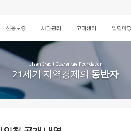
신용보증
채권관리
고객센터
알림마
Ulsan Credit Guarantee Foundation
21세기 지역경제의
동반자
친인척 공개 내역