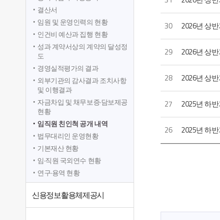
결산서
임원 및 운영인력의 현황
30
2026년 상반
인건비 예산과 집행 현황
성과 계약서상의 계약의 달성정
29
2026년 상
도
경영실적평가의 결과
28
2026년 상
외부기관의 감사결과 조치사항
및 이행결과
자금차입 및 채무보증·담보제공
27
2025년 하
현황
임직원 친인척 공개 내역
26
2025년 하반
법무대리인 운영현황
기본재산 현황
임·직원 국외연수 현황
연구·용역 현황
신용정보활용체제공시