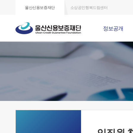
울산신용보증재단
소상공인행복드림센터
정보공개
임직원 