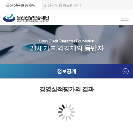
울산신용보증재단
소상공인행복드림센터
Ulsan Credit Guarantee Foundation
21세기 지역경제의
동반자
정보공개
경영실적평가의 결과