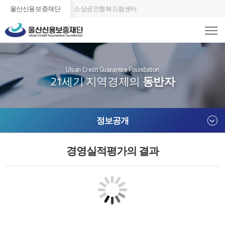
울산신용보증재단
소상공인행복드림센터
Ulsan Credit Guarantee Foundation
21세기 지역경제의
동반자
정보공개
경영실적평가의 결과